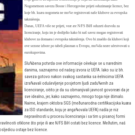
Nogometnom savezu Bosne i Hercegovine prijeti oduzimanje licence, bez
koje bh. kuæa nogometa ne mo¾e registrovati naše klubove za evropska
takmièenja.
Danas, UEFA više ne prijeti, veæ æe N/FS BiH oduzeti dozvolu za
licenciranje, koju im je dodijelio kako bi naš savez mogao registrovati
klubove za domaæa i evropska takmièenja. Ovo bi znaèilo da klubovi koji
ove sezone izbore po tabeli plasman u Evropu, mo¾da neæe uèestvovati u
eurokupovima.
Slu¾bena potvrda ove informacije oèekuje se u narednim
danima, saznajemo od našeg izvora iz UEFA. Iako su iz bh.
saveza gotovo nakon svakog sastanka sa èelnicima UEFA
izra¾avali oduševljenje posjetom ljudi zadu¾enih za
licenciranje, oèito je da su obmanjivali javnost govoreæi da je
sve idealno, jer, kako saznajemo, mnogo toga nije štimalo.
Naime, krajem oktobra SGS (meðunarodna certifikacijska kuæa
za ISO standarde, koju je anga¾ovala UEFA) našla je niz
nepravilnosti u procesu licenciranja i sa tim u pisanoj formi
avilnosti otklone što prije ili æe N/FS BiH ostati bez licence. Meðutim, naš
posljedicu ostaje bez licence.