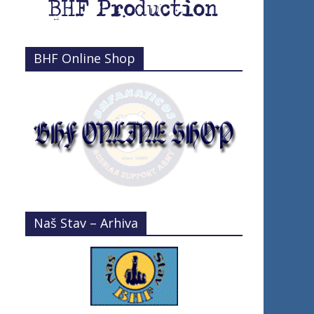
BHF Online Shop
Naš Stav – Arhiva