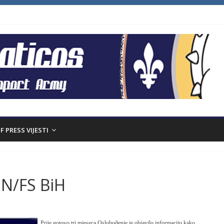
F PRESS VIJESTI
 N/FS BiH
Prije gotovo tri mjeseca Osloboðenje je objavilo informaciju kako