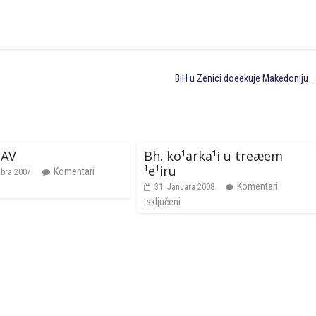
BiH u Zenici doèekuje Makedoniju
TAV
Bh. ko¹arka¹i u treæem
¹e¹iru
Komentari
bra 2007.
Komentari
31. Januara 2008.
isključeni