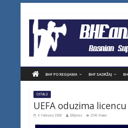
BHF PO REGIJAMA
BHF SADRŽAJ
BH
OSTALO
UEFA oduzima licencu
4. Februara 2008.
bhfpress
2395 Views