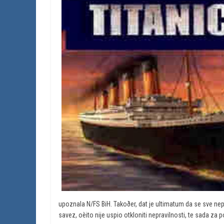
upoznala N/FS BiH. Takoðer, dat je ultimatum da se sve nepr
savez, oèito nije uspio otkloniti nepravilnosti, te sada za 