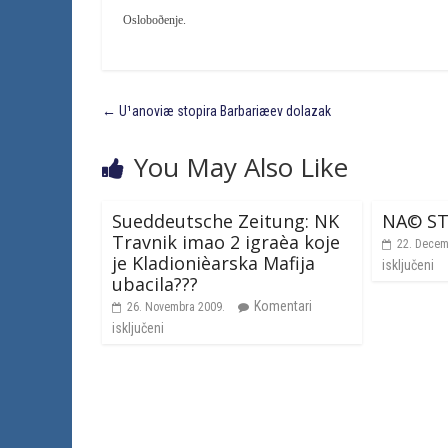
Osloboðenje.
←
U¹anoviæ stopira Barbariæev dolazak
You May Also Like
Sueddeutsche Zeitung: NK
NA© S
Travnik imao 2 igraèa koje
22. Decem
je Kladionièarska Mafija
isključeni
ubacila???
Komentari
26. Novembra 2009.
isključeni