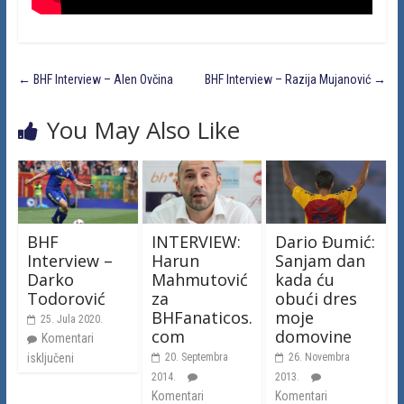
←
BHF Interview – Alen Ovčina
BHF Interview – Razija Mujanović
→
You May Also Like
BHF
INTERVIEW:
Dario Đumić:
Interview –
Harun
Sanjam dan
Darko
Mahmutović
kada ću
Todorović
za
obući dres
BHFanaticos.
moje
25. Jula 2020.
com
domovine
Komentari
isključeni
20. Septembra
26. Novembra
2014.
2013.
Komentari
Komentari