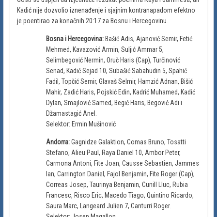
Kadić nije dozvolio iznenađenje i sjajnim kontranapadom efektno
je poentirao za konačnih 20:17 za Bosnu i Hercegovinu.
Bosna i Hercegovina:
Bašić Adis, Ajanović Semir, Fetić
Mehmed, Kavazović Armin, Suljić Ammar 5,
Selimbegović Nermin, Oruč Haris (Cap), Turčinović
Senad, Kadić Sejad 10, Subašić Sabahudin 5, Spahić
Fadil, Topčić Semir, Glavaš Selmir, Hamzić Adnan, Bišić
Mahir, Zadić Haris, Pojskić Edin, Kadrić Muhamed, Kadić
Dylan, Smajlović Samed, Begić Haris, Begović Adi i
Džamastagić Anel.
Selektor: Ermin Mušinović
Andorra:
Gagnidze Galaktion, Comas Bruno, Tosatti
Stefano, Alieu Paul, Raya Daniel 10, Ambor Peter,
Carmona Antoni, Fite Joan, Causse Sebastien, Jammes
Ian, Carrington Daniel, Fajol Benjamin, Fite Roger (Cap),
Correas Josep, Taurinya Benjamin, Cunill Lluc, Rubia
Francesc, Risco Eric, Macedo Tiago, Quintino Ricardo,
Saura Marc, Langeard Julien 7, Canturri Roger.
Selektor: Josep Magallon