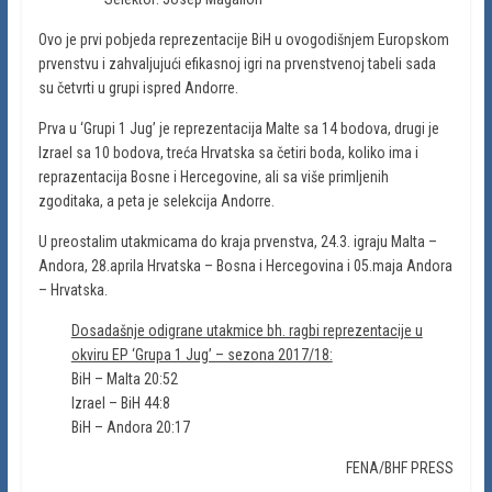
Ovo je prvi pobjeda reprezentacije BiH u ovogodišnjem Europskom
prvenstvu i zahvaljujući efikasnoj igri na prvenstvenoj tabeli sada
su četvrti u grupi ispred Andorre.
Prva u ‘Grupi 1 Jug’ je reprezentacija Malte sa 14 bodova, drugi je
Izrael sa 10 bodova, treća Hrvatska sa četiri boda, koliko ima i
reprazentacija Bosne i Hercegovine, ali sa više primljenih
zgoditaka, a peta je selekcija Andorre.
U preostalim utakmicama do kraja prvenstva, 24.3. igraju Malta –
Andora, 28.aprila Hrvatska – Bosna i Hercegovina i 05.maja Andora
– Hrvatska.
Dosadašnje odigrane utakmice bh. ragbi reprezentacije u
okviru EP ‘Grupa 1 Jug’ – sezona 2017/18:
BiH – Malta 20:52
Izrael – BiH 44:8
BiH – Andora 20:17
FENA/BHF PRESS