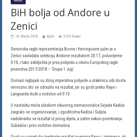
RAGBI
BiH bolja od Andore u
Zenici
18. Marta 2018.
Ajdin
3150 Views
Seniorska ragbi reprezentacija Bosne i Hercegovine jučer je u
Zenici savladala selekciju Andorre rezultatom 20:17, poluvrijeme
0:10, i tako zabilježila je prvu pobjedu u okviru Europskog ragbi
prvenstva 2017/2018 – ‘Grupa 1 Jug’.
Domaći ragbijaši su zbog imperativa pobjede u utakmicu ušli dosta
nervozno što se odrazilo na rezultat, jer su gosti preko Raya i
Langearda došli u vodstvo od 0:10.
U nastavku meča ulaskom iskusnog inernacionalca Sejada Kadića
zaigralo se organizovanije, i zgoditcima Kadića i Suljića
nadoknadio se rezultat iz prvog dijela, a zatim nakon poentiranja
Subašića i prvo vodstvo domaćina.
Gosti su uspjeli da izjednače rezultat poenima Raya i Jammesa, ali