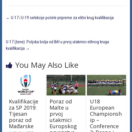
←
U-17 i U-19 selekcije počele pripreme za elitni krug kvalifikacija
U-17 (žene): Poljska bolja od BiH u prvoj utakmici elitnog kruga
kvalifikacija
→
You May Also Like
Kvalifikacije
Poraz od
U18
za SP 2019:
Malte u
European
Tijesan
prvoj
Championsh
poraz od
utakmici
ip –
Mađarske
Europskog
Conference