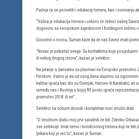
Pažnja će se posvetiti i edukaciji trenera, kao i osnivanju a
“Važna je edukacija trenera i uskoro će čelnici našeg Sa
dogovoru sa evropskom zajednicom i Koldingom želimo os
Govoreći o novcu, Šuman kaže da će naš Savez imati pom
“Novac je pokretač svega. Sa kontaktima koje posjedujem 
ili nekog drugog izvora”, kazao je selektor.
Na pitanje o šansama za plasman na Evropsko prvenstvo 2
Finskom. Važno je da od ovog dana ulazimo sa ogromnim re
kalibar igrača kao što su Duvnjak, Hansen ili Karabatić, ali za
između nas i Austrije u kojoj 80 posto igrača reprezentacije
prvenstvo 2018. ili ne”.
Selektor sa sobom dovodi i kompletan novi stručni štab.
“U stručnom štabu moj prvi saradnik će biti Zdenko Grbavac, 
sve selekcije. Imat ćemo i kondicionog trenera koji će bit
ljekara koji je već tu”, kazao je Šuman.