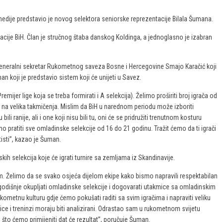
edije predstavio je novog selektora seniorske reprezentacije Bilala Šumana.
acije BiH. Član je stručnog štaba danskog Koldinga, a jednoglasno je izabran
generalni sekretar Rukometnog saveza Bosne i Hercegovine Smajo Karačić koji
n koji je predstavio sistem koji će unijeti u Savez.
remijer lige koja se treba formirati i A selekcija). Želimo proširiti broj igrača od
se na velika takmičenja. Mislim da BiH u narednom periodu može izboriti
li ranije, ali i one koji nisu bili tu, oni će se pridružiti trenutnom kosturu
 pratiti sve omladinske selekcije od 16 do 21 godinu. Tražit ćemo da ti igrači
isti”, kazao je Šuman.
skih selekcija koje će igrati turnire sa zemljama iz Skandinavije.
m. Želimo da se svako osjeća dijelom ekipe kako bismo napravili respektabilan
odišnje okupljati omladinske selekcije i dogovarati utakmice sa omladinskim
ometnu kulturu gdje ćemo pokušati raditi sa svim igračima i napraviti veliku
e i treninzi moraju biti analizirani. Odrastao sam u rukometnom svijetu
 što ćemo primijeniti dat će rezultat”, poručuje Šuman.