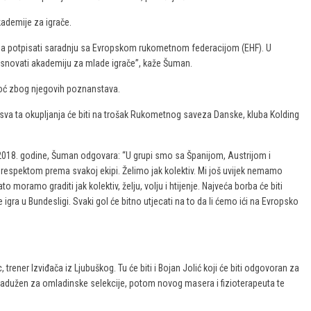
kademije za igrače.
veza potpisati saradnju sa Evropskom rukometnom federacijom (EHF). U
novati akademiju za mlade igrače”, kaže Šuman.
oć zbog njegovih poznanstava.
sva ta okupljanja će biti na trošak Rukometnog saveza Danske, kluba Kolding
018. godine, Šuman odgovara: “U grupi smo sa Španijom, Austrijom i
spektom prema svakoj ekipi. Želimo jak kolektiv. Mi još uvijek nemamo
to moramo graditi jak kolektiv, želju, volju i htijenje. Najveća borba će biti
 igra u Bundesligi. Svaki gol će bitno utjecati na to da li ćemo ići na Evropsko
trener Izviđača iz Ljubuškog. Tu će biti i Bojan Jolić koji će biti odgovoran za
i zadužen za omladinske selekcije, potom novog masera i fizioterapeuta te