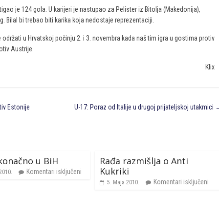
ao je 124 gola. U karijeri je nastupao za Pelister iz Bitolja (Makedonija),
 Bilal bi trebao biti karika koja nedostaje reprezentaciji.
 održati u Hrvatskoj počinju 2. i 3. novembra kada naš tim igra u gostima protiv
tiv Austrije.
Klix
iv Estonije
U-17: Poraz od Italije u drugoj prijateljskoj utakmici
 konačno u BiH
Rađa razmišlja o Anti
Kukriki
Komentari isključeni
 2010.
Komentari isključeni
5. Maja 2010.