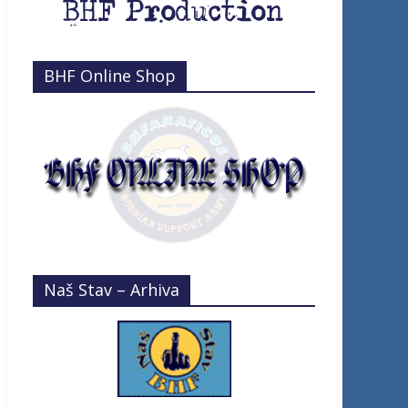
BHF Online Shop
Naš Stav – Arhiva