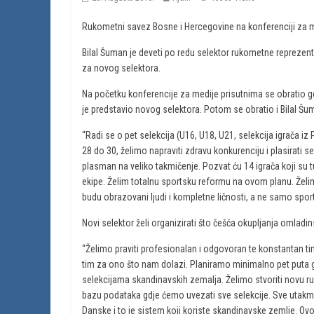
Rukometni savez Bosne i Hercegovine na konferenciji za m
Bilal Šuman je deveti po redu selektor rukometne reprezent
za novog selektora.
Na početku konferencije za medije prisutnima se obratio 
je predstavio novog selektora. Potom se obratio i Bilal Šuma
“Radi se o pet selekcija (U16, U18, U21, selekcija igrača iz P
28 do 30, želimo napraviti zdravu konkurenciju i plasirati 
plasman na veliko takmičenje. Pozvat ću 14 igrača koji su tu bi
ekipe. Želim totalnu sportsku reformu na ovom planu. Želimo
budu obrazovani ljudi i kompletne ličnosti, a ne samo sport
Novi selektor želi organizirati što češća okupljanja omladin
“Želimo praviti profesionalan i odgovoran te konstantan ti
tim za ono što nam dolazi. Planiramo minimalno pet puta g
selekcijama skandinavskih zemalja. Želimo stvoriti novu ruk
bazu podataka gdje ćemo uvezati sve selekcije. Sve utakmic
Danske i to je sistem koji koriste skandinavske zemlje. Ovo