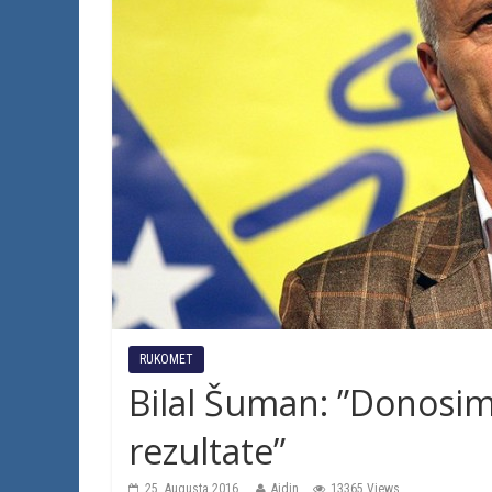
RUKOMET
Bilal Šuman: ”Donosimo
rezultate”
25. Augusta 2016.
Ajdin
13365 Views