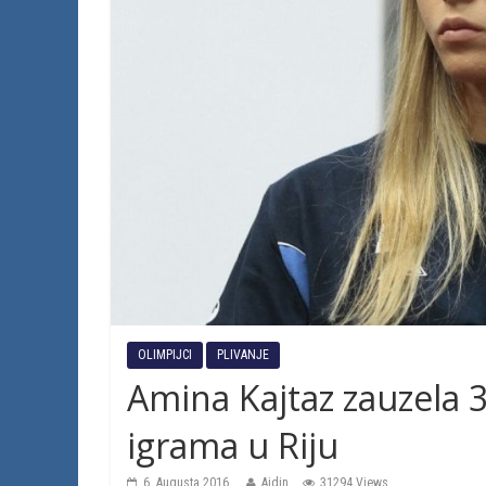
OLIMPIJCI
PLIVANJE
Amina Kajtaz zauzela 
igrama u Riju
6. Augusta 2016.
Ajdin
31294 Views