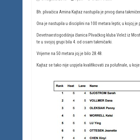
Bh. plivačica Amina Kajtaz nastupila je prvog dana takmičen
Ona je nastupila u disciplini na 100 metara leptir, u kojoj je 
Devetnaestogodišnja članica Plivačkog kluba Velež iz Mostar
te u svojoj grupi bila 4. od osam takmičarki.
Vrijeme na 50 metara joj je bilo 28.48.
Kajtaz se tako nije uspjela kvalifikovati za polufinale, u koje