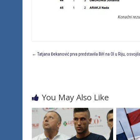
Konačni rezul
←
Tatjana Đekanović prva predstavila BiH na OI u Riju, osvojil
You May Also Like