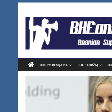
BHF PO REGIJAMA
BHF SADRŽAJ
BH