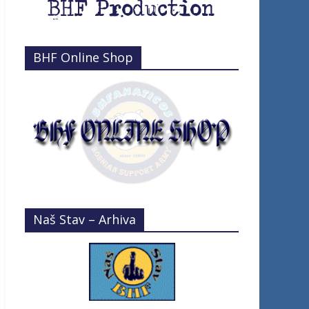
BHF Online Shop
Naš Stav – Arhiva