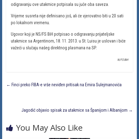
odigravanju ove utakmice potpisala su juče oba saveza.
Vrijeme susreta nije definisano još, ali će vjerovatno biti u 20 sati
po lokalnom vremenu.
Ugovor koji je NS/FS BiH potpisao o odigravanju prijateljske
utakmice sa Argentinom, 18. 11. 2013. u St. Luisu je uslovan i biće
važeći u slučaju našeg direktnog plasmana na SP.
N/FS BiH
←
Finci preko FIBA-e vrše neviđen pritisak na Emira Sulejmanovića
Jagodić objavio spisak za utakmice sa Španijom i Albanijom
→
You May Also Like