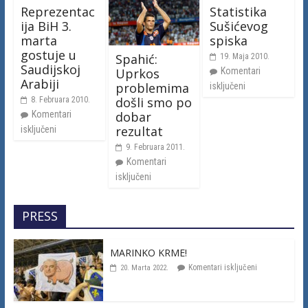
Reprezentac
Statistika
ija BiH 3.
Sušićevog
marta
spiska
gostuje u
Spahić:
19. Maja 2010.
Saudijskoj
Komentari
Uprkos
Arabiji
problemima
isključeni
došli smo po
8. Februara 2010.
Komentari
dobar
rezultat
isključeni
9. Februara 2011.
Komentari
isključeni
PRESS
MARINKO KRME!
Komentari isključeni
20. Marta 2022.