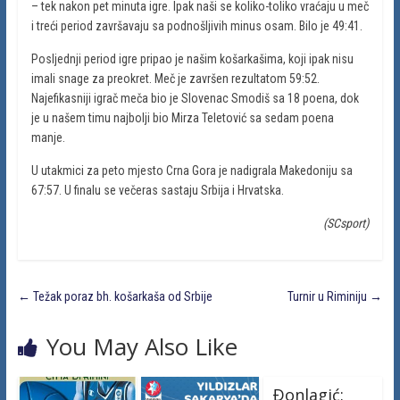
– tek nakon pet minuta igre. Ipak naši se koliko-toliko vraćaju u meč
i treći period završavaju sa podnošljivih minus osam. Bilo je 49:41.
Posljednji period igre pripao je našim košarkašima, koji ipak nisu
imali snage za preokret. Meč je završen rezultatom 59:52.
Najefikasniji igrač meča bio je Slovenac Smodiš sa 18 poena, dok
je u našem timu najbolji bio Mirza Teletović sa sedam poena
manje.
U utakmici za peto mjesto Crna Gora je nadigrala Makedoniju sa
67:57. U finalu se večeras sastaju Srbija i Hrvatska.
(SCsport)
←
Težak poraz bh. košarkaša od Srbije
Turnir u Riminiju
→
You May Also Like
Ðonlagić: