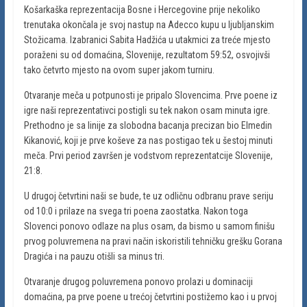
Košarkaška reprezentacija Bosne i Hercegovine prije nekoliko
trenutaka okončala je svoj nastup na Adecco kupu u ljubljanskim
Stožicama. Izabranici Sabita Hadžića u utakmici za treće mjesto
poraženi su od domaćina, Slovenije, rezultatom 59:52, osvojivši
tako četvrto mjesto na ovom super jakom turniru.
Otvaranje meča u potpunosti je pripalo Slovencima. Prve poene iz
igre naši reprezentativci postigli su tek nakon osam minuta igre.
Prethodno je sa linije za slobodna bacanja precizan bio Elmedin
Kikanović, koji je prve koševe za nas postigao tek u šestoj minuti
meča. Prvi period završen je vodstvom reprezentatcije Slovenije,
21:8.
U drugoj četvrtini naši se bude, te uz odličnu odbranu prave seriju
od 10:0 i prilaze na svega tri poena zaostatka. Nakon toga
Slovenci ponovo odlaze na plus osam, da bismo u samom finišu
prvog poluvremena na pravi način iskoristili tehničku grešku Gorana
Dragića i na pauzu otišli sa minus tri.
Otvaranje drugog poluvremena ponovo prolazi u dominaciji
domaćina, pa prve poene u trećoj četvrtini postižemo kao i u prvoj