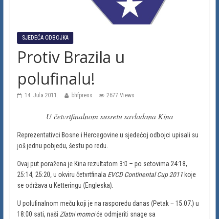
SJEDEĆA ODBOJKA
Protiv Brazila u
polufinalu!
14. Jula 2011.
bhfpress
2677 Views
U četvrtfinalnom susretu savladana Kina
Reprezentativci Bosne i Hercegovine u sjedećoj odbojci upisali su
još jednu pobjedu, šestu po redu.
Ovaj put poražena je Kina rezultatom 3:0 – po setovima 24:18,
25:14, 25:20, u okviru četvrtfinala
EVCD Continental Cup 2011
koje
se održava u Ketteringu (Engleska).
U polufinalnom meču koji je na rasporedu danas (Petak – 15.07.) u
18:00 sati, naši
Zlatni momci
će odmjeriti snage sa