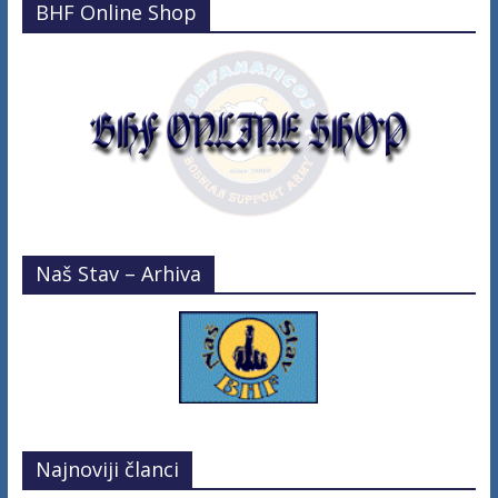
BHF Online Shop
Naš Stav – Arhiva
Najnoviji članci